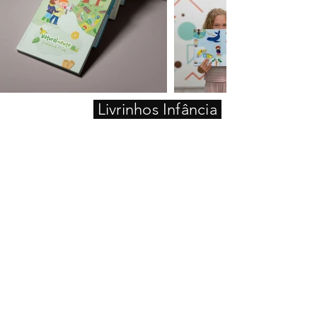
Livrinhos Infância
Copyright © 2026 by Dordio & Sénica atelier | Porto . Portugal